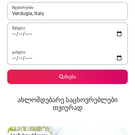
მდებარეობა
როცა შედეგები ხელმისაწვდომი გახდება, ნავიგაციისთვის გამ
შესვლა
გასვლა
ძიება
ახლომდებარე საცხოვრებლები
თვიურად