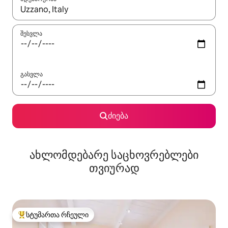
როცა შედეგები ხელმისაწვდომი გახდება, ნავიგაციისთვის გამ
შესვლა
გასვლა
ძიება
ახლომდებარე საცხოვრებლები
თვიურად
სტუმართა რჩეული
სტუმართა რჩეული მოწინავე ვარიანტი