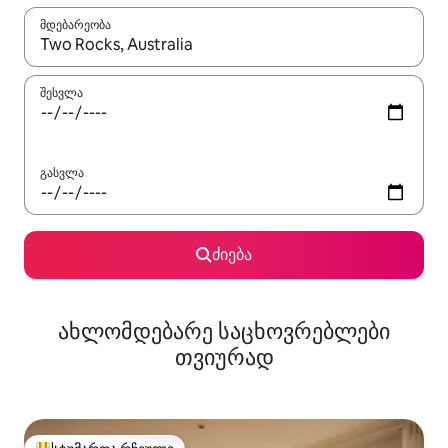
მდებარეობა
როცა შედეგები ხელმისაწვდომი გახდება, ნავიგაციისთვის გამ
შესვლა
გასვლა
ძიება
ახლომდებარე საცხოვრებლები
თვიურად