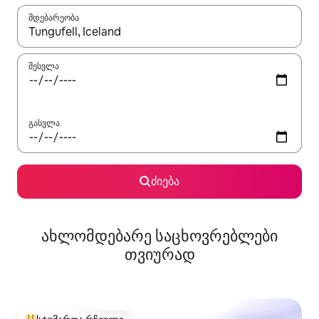
მდებარეობა
როცა შედეგები ხელმისაწვდომი გახდება, ნავიგაციისთვის გამ
შესვლა
გასვლა
ძიება
ახლომდებარე საცხოვრებლები
თვიურად