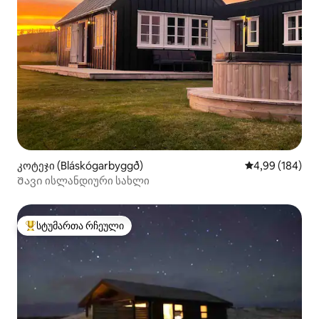
კოტეჯი (Bláskógarbyggð)
საშუალო შეფას
4,99 (184)
Შავი ისლანდიური სახლი
სტუმართა რჩეული
სტუმართა რჩეული მოწინავე ვარიანტი