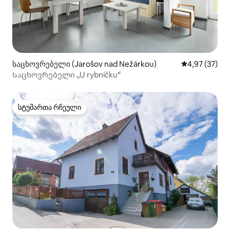
საცხოვრებელი (Jarošov nad Nežárkou)
საშუალო შეფა
4,97 (37)
Საცხოვრებელი „U rybníčku“
სტუმართა რჩეული
სტუმართა რჩეული