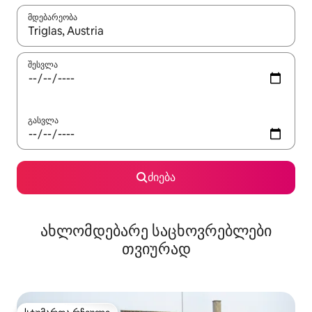
მდებარეობა
როცა შედეგები ხელმისაწვდომი გახდება, ნავიგაციისთვის გამ
შესვლა
გასვლა
ძიება
ახლომდებარე საცხოვრებლები
თვიურად