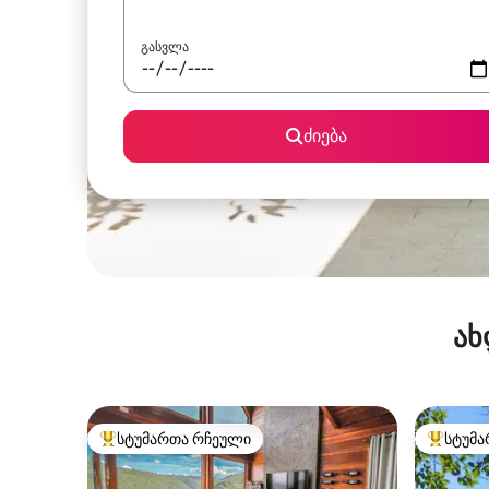
გასვლა
ძიება
ახ
სტუმართა რჩეული
სტუმა
სტუმართა რჩეული მოწინავე ვარიანტი
სტუმართ