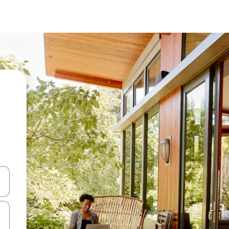
ციისთვის გამოიყენეთ კლავიშები ზემოთ/ქვემოთ მიმართული ისრებით 