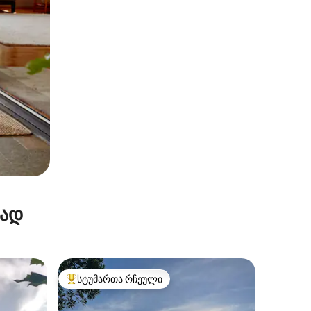
რად
სტუმართა რჩეული
არიანტი
სტუმართა რჩეული მოწინავე ვარიანტი