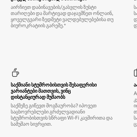
აირჩიეთ დაბინავების/გასვლის ზუსტი
ს
თარიღები და მარტივად დაჯავშნეთ ონლაინ,
ს
ყოველგვარი ზედმეტი ვალდებულებებისა თუ
დ
ბიუროკრატიის გარეშე.*
დ
საქმიანი სტუმრობისთვის შესაფერისი
ა
ვარიანტები მათთვის, ვინც
A
დისტანციურად მუშაობს
კ
საქმეზე გიწევთ მოგზაურობა? იპოვეთ
ი
საცხოვრებლები გრძელვადიანი
თ
სტუმრობისთვის სწრაფი Wi‑Fi კავშირითა და
ს
სამუშაო სივრცით.
ც