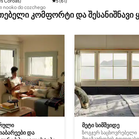
s Coroas)
საშუალო შეფასებაა 5‑დან 5, 61 მიმოხ
5 (61)
ი nooko do cozchego
თებელი კომფორტი და შესანიშნავი
რული
მეტი სიმშვიდე
თაბარეები და
ზოგჯერ საცხოვრებელი
მოგზაურობის ტოლფასი