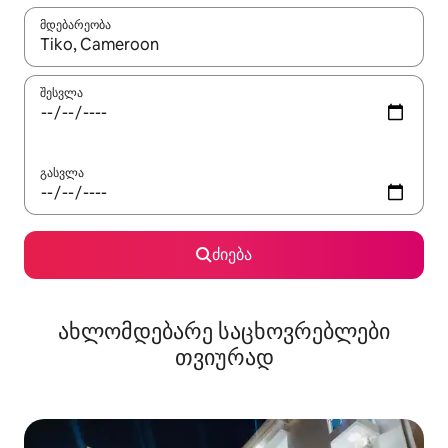
მდებარეობა
როცა შედეგები ხელმისაწვდომი გახდება, ნავიგაციისთვის გამ
შესვლა
გასვლა
ძიება
ახლომდებარე საცხოვრებლები
თვიურად