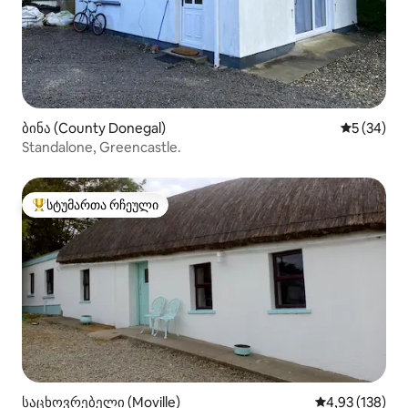
ბინა (County Donegal)
საშუალო შ
5 (34)
Standalone, Greencastle.
სტუმართა რჩეული
სტუმართა რჩეული მოწინავე ვარიანტი
საცხოვრებელი (Moville)
საშუალო შეფა
4,93 (138)