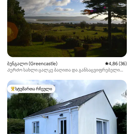
ბუნგალო (Greencastle)
საშუალო შეფა
4,86 (36)
Კერძო სახლი ცალკე ბაღითა და განსაცვიფრებელი
ხედით
სტუმართა რჩეული
სტუმართა რჩეული მოწინავე ვარიანტი