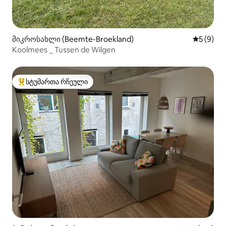
მიკროსახლი (Beemte-Broekland)
საშუალო 
5 (9)
Koolmees _ Tussen de Wilgen
სტუმართა რჩეული
სტუმართა რჩეული მოწინავე ვარიანტი