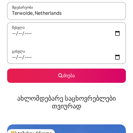
მდებარეობა
როცა შედეგები ხელმისაწვდომი გახდება, ნავიგაციისთვის გამ
შესვლა
გასვლა
ძიება
ახლომდებარე საცხოვრებლები
თვიურად