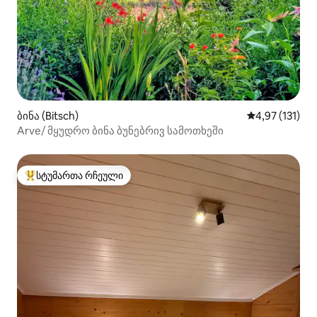
ბინა (Bitsch)
საშუალო შეფა
4,97 (131)
Arve/ მყუდრო ბინა ბუნებრივ სამოთხეში
სტუმართა რჩეული
სტუმართა რჩეული მოწინავე ვარიანტი