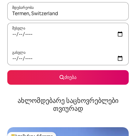
მდებარეობა
როცა შედეგები ხელმისაწვდომი გახდება, ნავიგაციისთვის გამ
შესვლა
გასვლა
ძიება
ახლომდებარე საცხოვრებლები
თვიურად