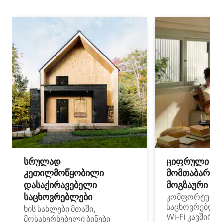
სრულად
ციფრული
კეთილმოწყობილი
მომთაბარეებ
დასაქირავებელი
მოგზაური სპ
საცხოვრებლები
კომფორტული
საცხოვრებლე
ხის სახლები მთაში,
Wi‑Fi კავშირი
მოსახერხებელი ბინები