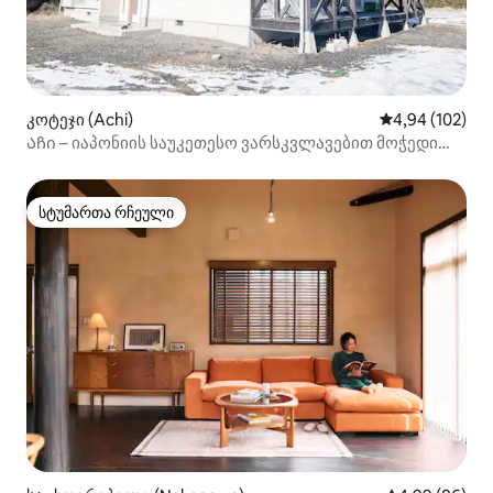
კოტეჯი (Achi)
საშუალო შეფა
4,94 (102)
Აჩი – იაპონიის საუკეთესო ვარსკვლავებით მოჭედილი
ცა | 1,5 საათი ნაგოიიდან
სტუმართა რჩეული
სტუმართა რჩეული