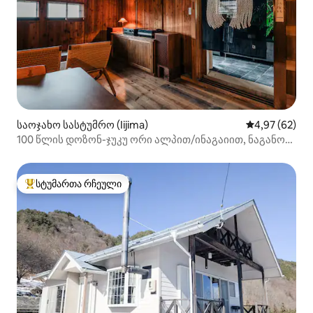
საოჯახო სასტუმრო (Iijima)
საშუალო შეფა
4,97 (62)
100 წლის დოზონ-ჯუკუ ორი ალპით/ინაგაიით, ნაგანოს
პრეფექტურით/სასტუმრო „ჰარა-კუს“ გაქირავებით
სტუმართა რჩეული
სტუმართა რჩეული მოწინავე ვარიანტი