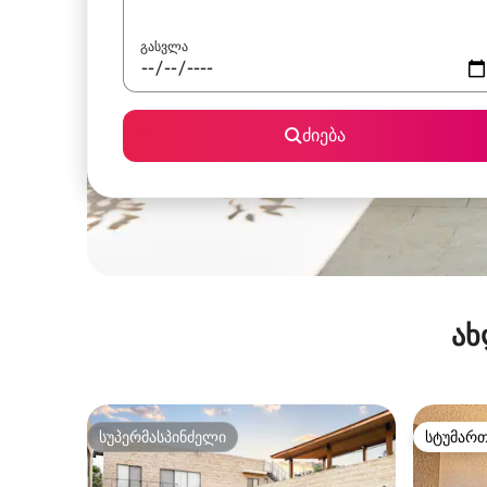
გასვლა
ძიება
ახ
სუპერმასპინძელი
სტუმარ
სუპერმასპინძელი
სტუმარ