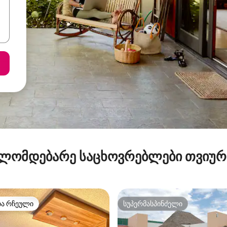
ლომდებარე საცხოვრებლები თვიუ
თა რჩეული
სუპერმასპინძელი
თა რჩეული
სუპერმასპინძელი