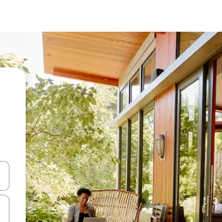
ციისთვის გამოიყენეთ კლავიშები ზემოთ/ქვემოთ მიმართული ისრებით 