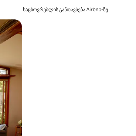
საცხოვრებლის განთავსება Airbnb‑ზე
ან შეხებისა თუ თითის გასმის ჟესტები.