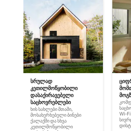
სრულად
ციფ
კეთილმოწყობილი
მომ
დასაქირავებელი
მოგზ
საცხოვრებლები
კომ
საცხ
ხის სახლები მთაში,
Wi‑F
მოსახერხებელი ბინები
სივრ
ქალაქში და სხვა
დისტ
კეთილმოწყობილი