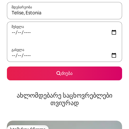
მდებარეობა
როცა შედეგები ხელმისაწვდომი გახდება, ნავიგაციისთვის გამ
შესვლა
გასვლა
ძიება
ახლომდებარე საცხოვრებლები
თვიურად