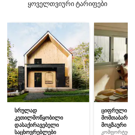
ყოველთვიური ტარიფები
სრულად
ციფრული
კეთილმოწყობილი
მომთაბარეებ
დასაქირავებელი
მოგზაური სპ
საცხოვრებლები
კომფორტული