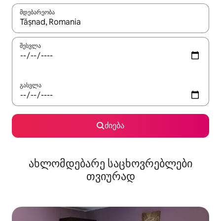
მდებარეობა
როცა შედეგები ხელმისაწვდომი გახდება, ნავიგაციისთვის გამ
შესვლა
გასვლა
ძიება
ახლომდებარე საცხოვრებლები
თვიურად