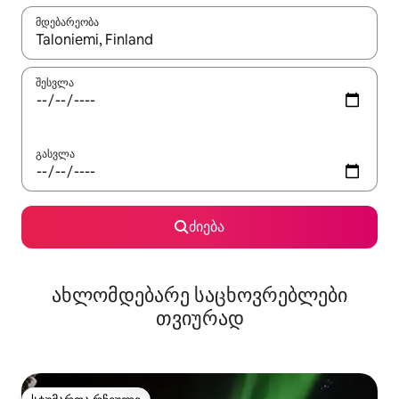
მდებარეობა
როცა შედეგები ხელმისაწვდომი გახდება, ნავიგაციისთვის გამ
შესვლა
გასვლა
ძიება
ახლომდებარე საცხოვრებლები
თვიურად