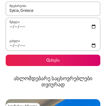
მდებარეობა
როცა შედეგები ხელმისაწვდომი გახდება, ნავიგაციისთვის გამ
შესვლა
გასვლა
ძიება
ახლომდებარე საცხოვრებლები
თვიურად