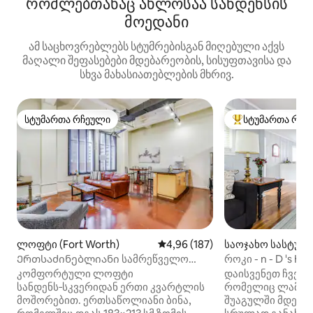
რომლებთანაც ახლოსაა სანდენსის
მოედანი
ამ საცხოვრებლებს სტუმრებისგან მიღებული აქვს
მაღალი შეფასებები მდებარეობის, სისუფთავისა და
სხვა მახასიათებლების მხრივ.
სტუმართა რჩეული
სტუმართა რჩე
სტუმართა რჩეული
სტუმართა რჩეული
ლოფტი (Fort Worth)
საშუალო შეფასებაა 5‑დან 4,9
4,96 (187)
საოჯახო სასტუმ
ომ სიტი)
Ერთსაძინებლიანი სამრეწველო
როკი - n - D 's Hi
ლოფტი სანდენსის მოედანზე
კომფორტული ლოფტი
დაისვენეთ ჩვენს
სანდენს‑სკვერიდან ერთი კვარტლის
რომელიც ლამაზი
მოშორებით. ერთსაწოლიანი ბინა,
შუაგულში მდებარეობს.