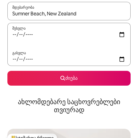
მდებარეობა
როცა შედეგები ხელმისაწვდომი გახდება, ნავიგაციისთვის გამ
შესვლა
გასვლა
ძიება
ახლომდებარე საცხოვრებლები
თვიურად