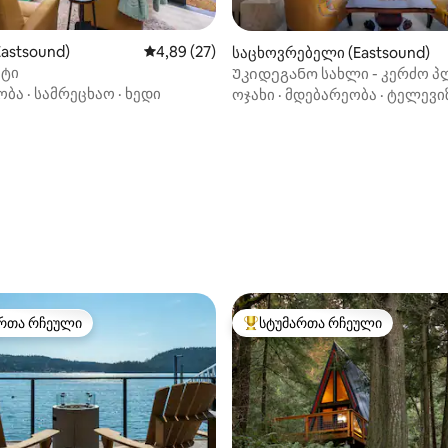
Eastsound)
საშუალო შეფასებაა 5‑დან 4,89, 27 მიმოხ
4,89 (27)
‑დან 4,97, 77 მიმოხილვა
საცხოვრებელი (Eastsound)
ტი
Უკიდეგანო სახლი - კერძო პ
თვალწარმტაცი ხედები
ობა
·
სამრეცხაო
·
ხედი
ოჯახი
·
მდებარეობა
·
ტელევი
რთა რჩეული
სტუმართა რჩეული
ა რჩეული მოწინავე ვარიანტი
სტუმართა რჩეული მოწინავე ვ