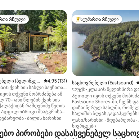
რთა რჩეული
სტუმართა რჩეული
ა რჩეული მოწინავე ვარიანტი
სტუმართა რჩეული მოწინავე ვ
ებელი (ბელინგემ
საშუალო შეფასებაა 5‑დან 4,95, 131 მიმოხ
4,95 (131)
დან 4,99, 167 მიმოხილვა
საცხოვრებელი (Eastsound)
ს
ის ქვის ხის სახლი საუნითა
Ლუქს-კლასის წყლისპირა და
რით
ყოს თქვენი მობრძანება ამ
ცალკე პლაჟი, გოლფი
Კეთილი იყოს თქვენი მობრძა
 70-იანი წლების ქვის ხის
Eastsound Shores-ში, ჩვენს 
ქალაქიდან რამდენიმე წუთის
დიზაინერულ სახლში, რომე
! Ადგილობრივი მხატვრისა
სალიშის ზღვას გადაჰყურებს!
ტექტორის მიერ
დებარეობა
·
ძილის ხარისხი
Ისიამოვნეთ ფართო ტერასე
ფასი/ხარისხი
·
მდებარეობა
·
ებული ეს ლუქს-კლასის და
ცის ქვეშ ცხოვრებისა და
სივრცეები
სახლი მდებარეობს მშვიდი
ო პირობები დასასვენებელ საცხოვ
სასადილოებისთვის, შესანიშნ
ლოს, რომელიც ადგილობრივი
მზარეულის სამზარეულოთი 