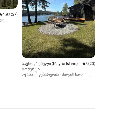
საშუალო შეფასებაა 5‑დან 4,97, 37 მიმოხილვა
4,97 (37)
ილვა
ული
რი
საცხოვრებელი (Mayne Island)
საშუალო შეფასება
5 (20)
Მომენტი
ოჯახი
·
მდებარეობა
·
ძილის ხარისხი