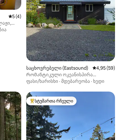
ილვა
საშუალო შეფასებაა 5‑დან 5, 4 მიმოხილვა
5 (4)
ლაჟი,
ზია
საცხოვრებელი (Eastsound)
საშუალო შეფასებაა 5
4,95 (59)
Რომანტიკული ოკეანისპირა
დასვენება/ჰიდრომასაჟიანი აუზი/შეფ-
ფასი/ხარისხი
·
მდებარეობა
·
ხედი
მზარეულის სამზარეულო
სტუმართა რჩეული
არიანტი
სტუმართა რჩეული მოწინავე ვარიანტი