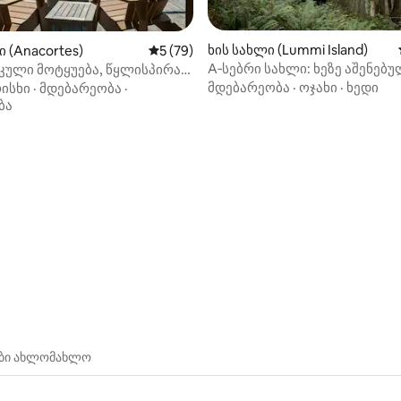
 5‑დან 5, 313 მიმოხილვა
ხის სახლი (Lummi Island)
ი (Anacortes)
საშუალო შეფასებაა 5‑დან 5, 79 მიმოხ
5 (79)
A‑სებრი სახლი: ხეზე აშენებ
კული მოტყუება, წყლისპირა
სახლის განწყობა და ვინტაჟუ
წყლის ზედაპირზე
მდებარეობა
·
ოჯახი
·
ხედი
ისხი
·
მდებარეობა
·
სტილი
ბა
ები ახლომახლო