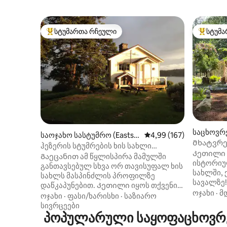
სტუმართა რჩეული
სტუმა
სტუმართა რჩეული მოწინავე ვარიანტი
სტუმართ
საცხოვრ
საოჯახო სასტუმრო (Eastso
საშუალო შეფასებაა 5‑
4,99 (167)
ი)
Მხატვრებ
und)
ჰეზერის სტუმრების ხის სახლი
და კედა
Კეთილი ი
წყლისპირა ზონაში, კერძო
Გაეცანით ამ წყლისპირა მამულში
ისტორიულ
ტერიტორიაზე
განთავსებულ სხვა ორ თავისუფალ ხის
სახლში, 
სახლს მასპინძლის პროფილზე
სავალზე
დაწკაპუნებით. Კეთილი იყოს თქვენი
და არქი
ოჯახი
·
მ
მობრძანება ვინტაჟურ 100 წლის
ოჯახი
·
ფასი/ხარისხი
·
საზიარო
გადაკეთ
სტუმრების ხის სახლში, რომელიც
სივრცეები
მყუდრო 
მდებარეობს სალიშის ზღვაზე, კერძო
პოპულარული საყოფაცხოვრებ
გზის ბო
საკუთრებაში, სადაც არის ორი ხის