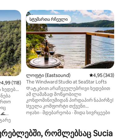
საცხოვრ
სტუმართა რჩეული
სტუმ
არიანტი
სტუმართა რჩეული
სტუმარ
nd)
Მყუდრო 
Bellingh
Დაისვენ
კუნძულზ
ადგილობ
სიყვარუ
მიმართ.
მდებარ
რომელი
თვალწარ
Ბეიკერი
ლოფტი (Eastsound)
საშუალო შეფასებაა 5‑
4,95 (343)
ყურე, ჰ
ილვა
The Windward Studio at SeaStar Lofts
აშუალო შეფასებაა 5‑დან 4,99, 118 მიმოხილვა
4,99 (118)
კუნძული
Დატკბით არაჩვეულებრივი ხედებით
საძინებ
 ხედები,
ამ ლამაზად მოწყობილი
იატაკი 
ნება
კონდომინიუმიდან პირდაპირ ნაპირზე!
საღამოე
ფართო
Ყველა კომფორტი თქვენი
ახლომდე
ლიც
სტუმრობისთვის: წვრილი თეთრეული,
გაისეირ
ოჯახი
·
მდებარეობა
·
შიდა სივრცეები
 🌊
ეკო-მეგობრული პირობები,
ველოსიპ
ბით ღია
გარე
კომპაქტური სამზარეულო,
ფრინველ
ადგილობრივად მოხალული ყავა,
გაემარ
რებლებში, რომლებსაც Sucia
ავი შეფ-
გემოვნებიანი ავეჯი და სხვა. SeaStar
მოგზაურ
და