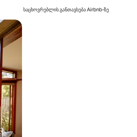
საცხოვრებლის განთავსება Airbnb‑ზე
ან შეხებისა თუ თითის გასმის ჟესტები.