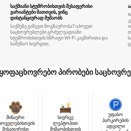
საქმიანი სტუმრობისთვის შესაფერისი
ა
ვარიანტები მათთვის, ვინც
A
დისტანციურად მუშაობს
კ
საქმეზე გიწევთ მოგზაურობა? იპოვეთ
ი
საცხოვრებლები გრძელვადიანი
თ
სტუმრობისთვის სწრაფი Wi‑Fi კავშირითა და
ს
სამუშაო სივრცით.
ც
ყოფაცხოვრებო პირობები საცხოვრე
უფასო
შინაური
სივრცე
პარკირების
ხოველებისთვის
ლეპტოპით
ადგილი
შესაფერისი
მუშაობისთვის