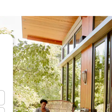
ციისთვის გამოიყენეთ კლავიშები ზემოთ/ქვემოთ მიმართული ისრებით 