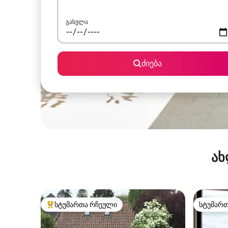
გასვლა
ძიება
ახ
სტუმართა რჩეული
სტუმარ
სტუმართა რჩეული მოწინავე ვარიანტი
სტუმარ