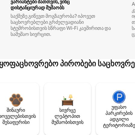
ვარიანტები მათთვის, ვინც
A
დისტანციურად მუშაობს
კ
საქმეზე გიწევთ მოგზაურობა? იპოვეთ
ი
საცხოვრებლები გრძელვადიანი
თ
სტუმრობისთვის სწრაფი Wi‑Fi კავშირითა და
ს
სამუშაო სივრცით.
ც
ყოფაცხოვრებო პირობები საცხოვრე
უფასო
შინაური
სივრცე
პარკირების
ხოველებისთვის
ლეპტოპით
ადგილი
შესაფერისი
მუშაობისთვის
ტერიტორიაზ