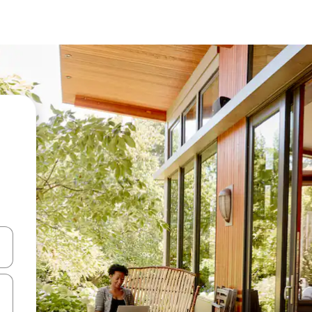
ციისთვის გამოიყენეთ კლავიშები ზემოთ/ქვემოთ მიმართული ისრებით 