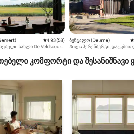
Gemert)
საშუალო შეფასებაა 5‑დან 4,93, 58 მიმოხ
4,93 (58)
ბუნგალო (Deurne)
ს
ნებელი სახლი De Veldscuur
Ვილა ჰერენბერგი; დატკბით 
ა 5‑დან 5, 61 მიმოხილვა
კლასის ბუნებით
თებელი კომფორტი და შესანიშნავი