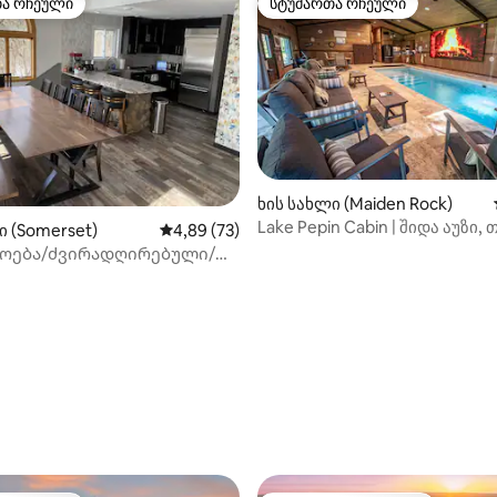
თა რჩეული
სტუმართა რჩეული
თა რჩეული
სტუმართა რჩეული
‑დან 4,91, 53 მიმოხილვა
ხის სახლი (Maiden Rock)
Lake Pepin Cabin | შიდა აუზი,
ი (Somerset)
საშუალო შეფასებაა 5‑დან 4,89, 73 მიმოხ
4,89 (73)
და არკადა
ოება/ძვირადღირებული/
ხოვრებო პირობები. {კეთილი
ენი მობრძანება მალბეკში}