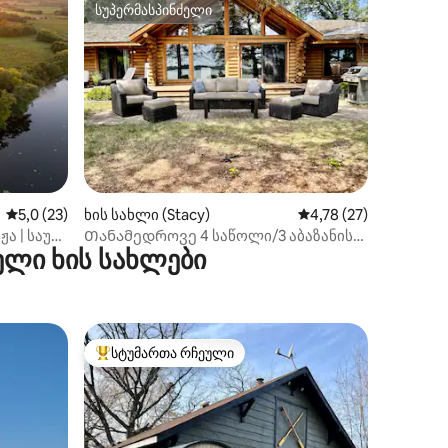
სუპერმასპინძელი
არიანტი
სუპერმასპინძელი
ილვა
საშუალო შეფასებაა 5‑დან 5,0, 23 მიმოხილვა
5,0 (23)
ხის სახლი (Stacy)
საშუალო შეფასებაა 
4,78 (27)
 | საუნა
Თანამედროვე 4 საწოლი/3 აბაზანის
ელი ხის სახლები
თქლი
შესვლა სალონში ჰიდრომასაჟიანი
აუზი და საუნა!
სტუმართა რჩეული
სტუმართა რჩეული მოწინავე ვარიანტი