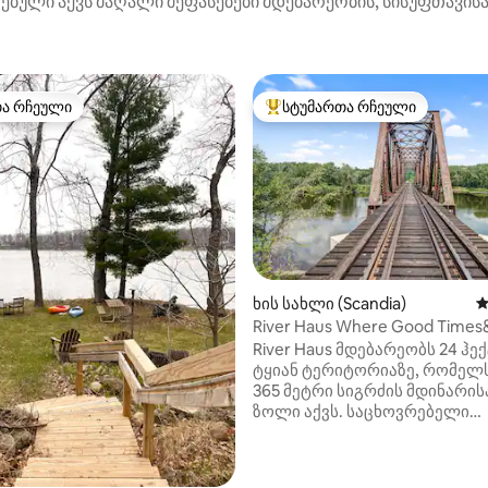
ღებული აქვს მაღალი შეფასებები მდებარეობის, სისუფთავისა
თა რჩეული
სტუმართა რჩეული
თა რჩეული
სტუმართა რჩეული მოწინავე ვ
ხის სახლი (Scandia)
ს
River Haus Where Good Times
დან 4,97, 275 მიმოხილვა
Memories Happen!
River Haus მდებარეობს 24 ჰე
ტყიან ტერიტორიაზე, რომელ
365 მეტრი სიგრძის მდინარის
ზოლი აქვს. საცხოვრებელი
მდებარეობს ტყეში, 1,2 კილო
კერძო მისასვლელი გზით, რ
კონფიდენციალურობის