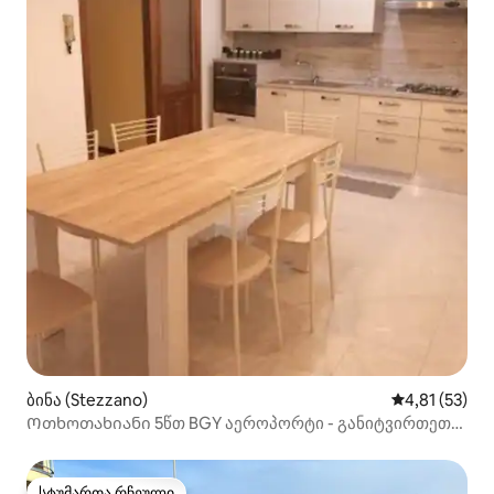
ბინა (Stezzano)
საშუალო შეფ
4,81 (53)
Ოთხოთახიანი 5წთ BGY აეროპორტი - განიტვირთეთ
და დაისვენეთ
სტუმართა რჩეული