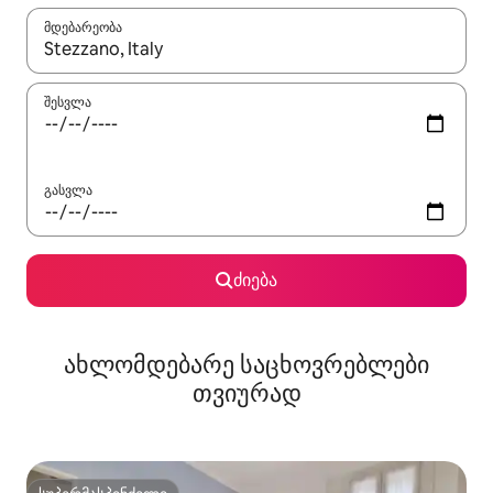
მდებარეობა
როცა შედეგები ხელმისაწვდომი გახდება, ნავიგაციისთვის გამ
შესვლა
გასვლა
ძიება
ახლომდებარე საცხოვრებლები
თვიურად