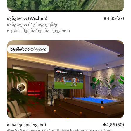
ბუნგალო (Wijchen)
საშუალო შეფ
4,85 (27)
ბუნგალო მაგნიფიცენტი
ოჯახი
·
მდებარეობა
·
დეკორი
სტუმართა რჩეული
სტუმართა რჩეული
ბინა (ეინდჰოვენი)
საშუალო შეფა
4,86 (50)
Რომანტიკული აპარტამენტი საუნითა და ჯაკუზით