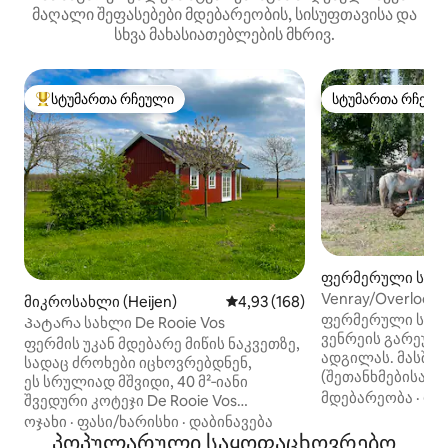
მაღალი შეფასებები მდებარეობის, სისუფთავისა და
სხვა მახასიათებლების მხრივ.
სტუმართა რჩეული
სტუმართა რჩეულ
სტუმართა რჩეული მოწინავე ვარიანტი
სტუმართა რჩეულ
ფერმერული საც
ლი (Venray)
Venray/Overloon
მიკროსახლი (Heijen)
საშუალო შეფასებაა 5‑დან 4,9
4,93 (168)
www.berly-fleur.
ფერმერული სახ
Პატარა სახლი De Rooie Vos
ვენრეის გარეუბა
ფერმის უკან მდებარე მიწის ნაკვეთზე,
ადგილას. მასში 
სადაც ძროხები იცხოვრებდნენ,
(შეთანხმებისამებ
ეს სრულიად მშვიდი, 40 მ²‑იანი
განთავსდება. და
მდებარეობა
·
ოჯ
შვედური კოტეჯი De Rooie Vos
ღირებულება: 40
2 ადამიანისთვის აღჭურვილია
ოჯახი
·
ფასი/ხარისხი
·
დაბინავება
ადამიანზე დღეში,
შემდეგით: — სამზარეულო (ღუმელი,
პოპულარული საყოფაცხოვრებო