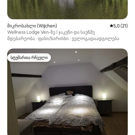
მიკროსახლი (Wijchen)
საშუალო შე
5,0 (21)
Wellness Lodge Ven-ზე | ჯაკუზი და საუზმე
მდებარეობა
·
ფასი/ხარისხი
·
ველოგადაადგილება
სტუმართა რჩეული
სტუმართა რჩეული