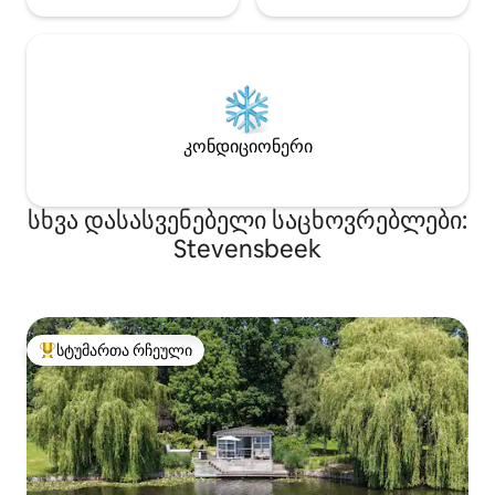
კონდიციონერი
სხვა დასასვენებელი საცხოვრებლები:
Stevensbeek
სტუმართა რჩეული
სტუმართა რჩეული მოწინავე ვარიანტი