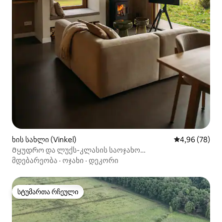
ხის სახლი (Vinkel)
საშუალო შეფა
4,96 (78)
Მყუდრო და ლუქს-კლასის საოჯახო
სასტუმროჰერტოგენბოშთან
მდებარეობა
·
ოჯახი
·
დეკორი
სტუმართა რჩეული
სტუმართა რჩეული