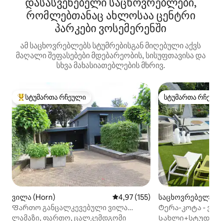
დასასვენებელი საცხოვრებლები,
რომლებთანაც ახლოსაა ცენტრი
პარკები ვოსემერენში
ამ საცხოვრებლებს სტუმრებისგან მიღებული აქვს
მაღალი შეფასებები მდებარეობის, სისუფთავისა და
სხვა მახასიათებლების მხრივ.
სტუმართა რჩეული
სტუმართა რჩეულ
სტუმართა რჩეული მოწინავე ვარიანტი
სტუმართა რჩეულ
ვილა (Horn)
საშუალო შეფასებაა 5‑დან 4,9
4,97 (155)
საცხოვრებელი (
ek)
Ფართო განცალკევებული ვილა
Ტერა-კოტა - ვე
საცურაო აუზით.
ლიმბურგი
ლამაზი, ფართო, ცალკემდგომი
Სახლი+სტუდიო