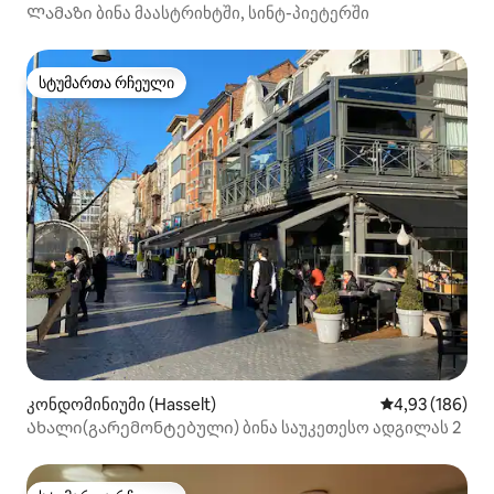
Ლამაზი ბინა მაასტრიხტში, სინტ-პიეტერში
სტუმართა რჩეული
სტუმართა რჩეული
კონდომინიუმი (Hasselt)
საშუალო შეფა
4,93 (186)
Ახალი(გარემონტებული) ბინა საუკეთესო ადგილას 2