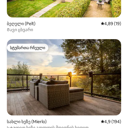
ბეღელი (Pelt)
საშუალო შეფ
4,89 (19)
Შავი ცხვარი
სტუმართა რჩეული
სტუმართა რჩეული
სახლი ხეზე (Mierlo)
საშუალო შეფ
4,9 (194)
Სტუდიო ხეზე გოლფის მოედნის ხედით