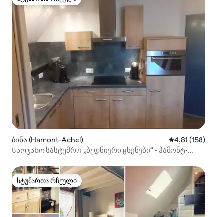
სტუმართა რჩეული
ბინა (Hamont-Achel)
საშუალო შეფა
4,81 (158)
Საოჯახო სასტუმრო „ბედნიერი ცხენები“ - ჰამონტ-
აპელი
სტუმართა რჩეული
სტუმართა რჩეული