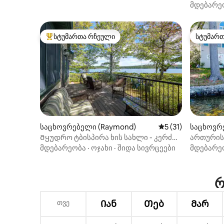
მდებარე
სტუმართა რჩეული
სტუმარ
სტუმართა რჩეული მოწინავე ვარიანტი
სტუმარ
საცხოვრებელი (Raymond)
საშუალო შეფასება
5 (31)
საცხოვრე
Მყუდრო ტბისპირა ხის სახლი - კერძო
ართურის
გემბან-კაიაკს-ფირეიტი
ტბის სან
მდებარეობა
·
ოჯახი
·
შიდა სივრცეები
მდებარე
რ
თვე
Იან
Თებ
Მარ