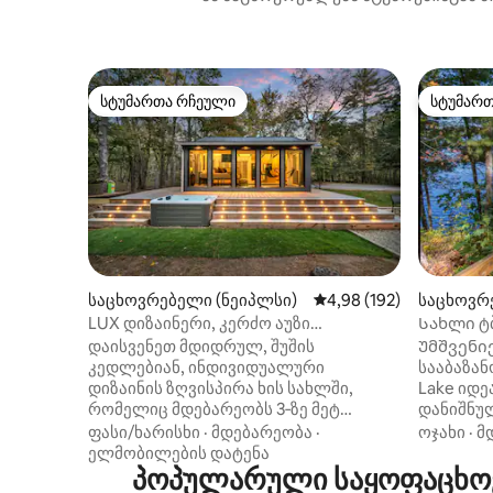
სტუმართა რჩეული
სტუმარ
სტუმართა რჩეული
სტუმარ
საცხოვრებელი (ნეიპლსი)
საშუალო შეფასებაა 5‑
4,98 (192)
საცხოვრე
LUX დიზაინერი, კერძო აუზი
Სახლი ტბ
ჰიდრომასაჟით სანაპიროზე —
დაისვენეთ მდიდრულ, შუშის
Უმშვენიე
განმარტოებული
კედლებიან, ინდივიდუალური
სააბაზან
დიზაინის ზღვისპირა ხის სახლში,
Lake იდ
რომელიც მდებარეობს 3‑ზე მეტ
დანიშნუ
ჰექტარზე, კრუკედ‑რივერის გასწვრივ,
ნაოსნობი
ფასი/ხარისხი
·
მდებარეობა
·
ოჯახი
·
მ
ნეიპლსში, მენში. მდებარეობა
Იდეალუ
ელმობილების დატენა
მდინარის გარშემო ირგვლივ გარს
პოპულარული საყოფაცხოვ
მოგზაურ
აკრავს და სრული განმარტოების
ოლდ ‑ ორ