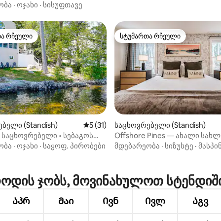
ობა
·
ოჯახი
·
სისუფთავე
თა რჩეული
სტუმართა რჩეული
თა რჩეული
სტუმართა რჩეული
ა 5‑დან 5, 31 მიმოხილვა
ბელი (Standish)
საშუალო შეფასებაა 5‑დან 5, 31 მიმოხ
5 (31)
საცხოვრებელი (Standish)
 საცხოვრებელი • სებაგოს
Offshore Pines — ახალი სახლ
აპირო • უინდჰემთან ახლოს
სებაგოს ტბაზე გასასვლელი
ობა
·
ოჯახი
·
საყოფ. პირობები
მდებარეობა
·
სიზუსტე
·
მასპი
ოდის ჯობს, მოვინახულოთ სტენდიშ
Აპრ
Მაი
Ივნ
Ივლ
Აგვ