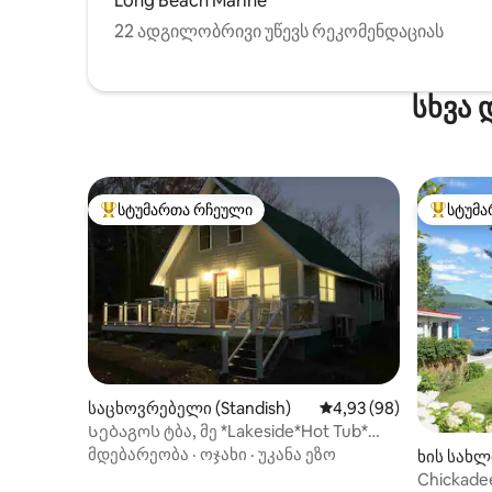
Long Beach Marine
22 ადგილობრივი უწევს რეკომენდაციას
სხვა 
სტუმართა რჩეული
სტუმა
სტუმართა რჩეული მოწინავე ვარიანტი
სტუმართ
საცხოვრებელი (Standish)
საშუალო შეფასებაა 5
4,93 (98)
Სებაგოს ტბა, მე *Lakeside*Hot Tub*
ახლახანს გარემონტებული
მდებარეობა
·
ოჯახი
·
უკანა ეზო
ხის სახლ
Chickade