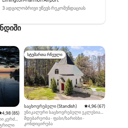
Limington-Harmon Airport
3 ადგილობრივი უწევს რეკომენდაციას
ენდიში
სტუმართა რჩეული
არიანტი
სტუმართა რჩეული
საცხოვრებელი (Standish)
საშუალო შეფასებაა 5
4,96 (67)
უნიკალური საცხოვრებელი ეკლესიაში
საშუალო შეფასებაა 5‑დან 4,98, 85 მიმოხილვა
4,98 (85)
• სებაგოს ტბა • აუზი • კოცონის ადგილი
მდებარეობა
·
ფასი/ხარისხი
·
ილვა
კონდიცირება
გრილი