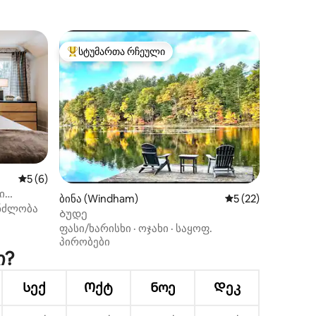
სტუმართა რჩეული
სტუმართა რჩეული მოწინავე ვარიანტი
ილვა
საშუალო შეფასებაა 5‑დან 5, 6 მიმოხილვა
5 (6)
ი
ბინა (Windham)
საშუალო შეფასება
5 (22)
თ
ნძლობა
Ბუდე
ფასი/ხარისხი
·
ოჯახი
·
საყოფ.
პირობები
ი?
Სექ
Ოქტ
Ნოე
Დეკ