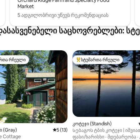
Orchard Ridge Farm and Specialty Food
Market
5 ადგილობრივი უწევს რეკომენდაციას
დასასვენებელი საცხოვრებლები: სტ
რთა რჩეული
სტუმართა რჩეული
ა რჩეული მოწინავე ვარიანტი
სტუმართა რჩეული მოწინავე ვ
‑დან 4,93, 98 მიმოხილვა
კოტეჯი (Standish)
ი (Gray)
საშუალო შეფასებაა 5‑დან 5, 13 მიმოხ
5 (13)
Სებაგოს ტბის კოტეჯი | იშვიათი კერძო
პლაჟი და ხედები
e Cottage
ფასი/ხარისხი
·
მდებარეობა
·