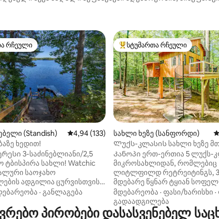
თა რჩეული
სტუმართა რჩეული
თა რჩეული
სტუმართა რჩეული მოწინავე ვ
დან 4,98, 192 მიმოხილვა
ბელი (Standish)
საშუალო შეფასებაა 5‑დან 4,94, 133 მიმოხ
4,94 (133)
სახლი ხეზე (სანფორდი)
ს
აზე ხედით!
Ლუქს-კლასის სახლი ხეზე მ
წლის განმავლობაში ცალკე
რესი 3-საძინებლიანი/2,5
Კანოპი ერთ-ერთია 5 ლუქს-
ჰიდრომასაჟიანი აუზით
ო ტბისპირა სახლი! Watchic
მიკროსახლიდან, რომლებიც
ეალური საოჯახო
ლიტლფილდ რეტრეიტინგს, 3 
ლების ადგილია ცურვისთვის,
მდებარე წყნარ ტყიან სოფელს
სთვის და თევზაობისთვის.
ჰობიტურ სახლს ქმნის – თით
დებარეობა
·
განლაგება
მდებარეობა
·
ფასი/ხარისხი
·
რია ერთდღიანი
მათგანი თავისი პირადი
გადაადგილება
რებო პირობები დასასვენებელ საც
ობისთვის პორტლენდში,
ჰიდრომასაჟიანი აუზითა და 
ქარდ ‑ ბიჩში,
გამოირჩევა. Ხუთივე საცხო