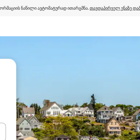
ორმაციის ნაწილი ავტომატურად ითარგმნა. 
თავდაპირველ ენაზე და
ციისთვის გამოიყენეთ კლავიშები ზემოთ/ქვემოთ მიმართული ისრებით 