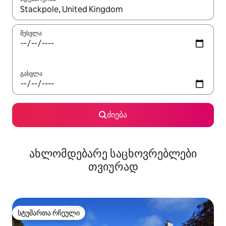
როცა შედეგები ხელმისაწვდომი გახდება, ნავიგაციისთვის გამ
შესვლა
გასვლა
ძიება
ახლომდებარე საცხოვრებლები
თვიურად
სტუმართა რჩეული
სტუმართა რჩეული