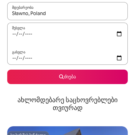
მდებარეობა
როცა შედეგები ხელმისაწვდომი გახდება, ნავიგაციისთვის გამ
შესვლა
გასვლა
ძიება
ახლომდებარე საცხოვრებლები
თვიურად