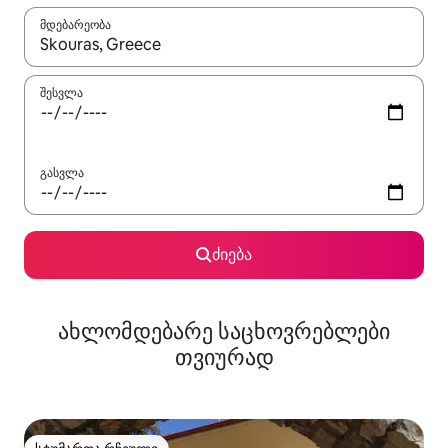
მდებარეობა
როცა შედეგები ხელმისაწვდომი გახდება, ნავიგაციისთვის გამ
შესვლა
გასვლა
ძიება
ახლომდებარე საცხოვრებლები
თვიურად