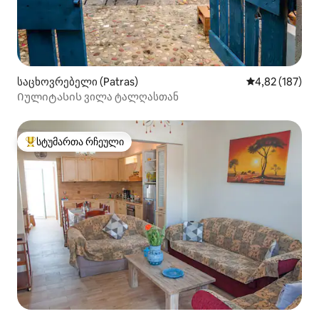
საცხოვრებელი (Patras)
საშუალო შეფა
4,82 (187)
Იულიტასის ვილა ტალღასთან
სტუმართა რჩეული
სტუმართა რჩეული მოწინავე ვარიანტი