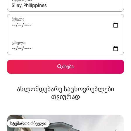
როცა შედეგები ხელმისაწვდომი გახდება, ნავიგაციისთვის გამ
შესვლა
გასვლა
ძიება
ახლომდებარე საცხოვრებლები
თვიურად
სტუმართა რჩეული
სტუმართა რჩეული