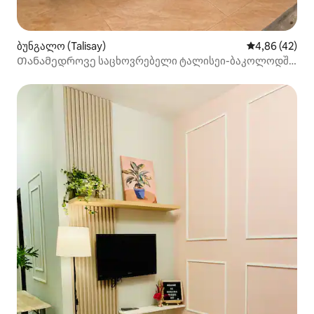
ბუნგალო (Talisay)
საშუალო შეფა
4,86 (42)
Თანამედროვე საცხოვრებელი ტალისეი-ბაკოლოდში
კერძო აუზთან ერთად