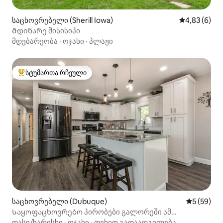
საცხოვრებელი (Sherill Iowa)
საშუალო შეფ
4,83 (6)
Მდინარე მისისიპი
მდებარეობა
·
ოჯახი
·
პლაჟი
სტუმართა რჩეული
სტუმართა რჩეული მოწინავე ვარიანტი
საცხოვრებელი (Dubuque)
საშუალო შ
5 (59)
Საყოფაცხოვრებო პირობები გალორეში ამ
ახალგარემონტებულ სახლში!
ფასი/ხარისხი
·
ოჯახი
·
ფეხით გადაადგილება