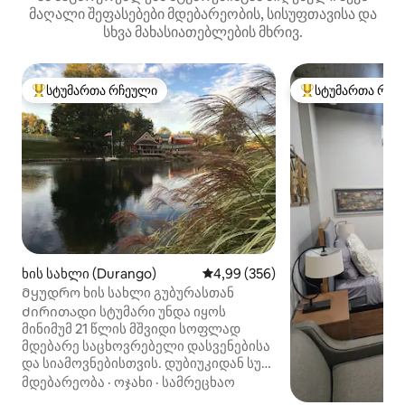
მაღალი შეფასებები მდებარეობის, სისუფთავისა და
სხვა მახასიათებლების მხრივ.
სტუმართა რჩეული
სტუმართა რჩე
სტუმართა რჩეული მოწინავე ვარიანტი
სტუმართა რჩეული
ხის სახლი (Durango)
საშუალო შეფასებაა 5‑დან 4,9
4,99 (356)
Მყუდრო ხის სახლი გუბურასთან
Ძირითადი სტუმარი უნდა იყოს
მინიმუმ 21 წლის მშვიდი სოფლად
მდებარე საცხოვრებელი დასვენებისა
და სიამოვნებისთვის. დუბიუკიდან სულ
რაღაც 14 კილომეტრში დასავლეთით,
მდებარეობა
·
ოჯახი
·
სამრეცხაო
ვაინერიზთან, ჰერიტიჯ‑ტრეილთან და