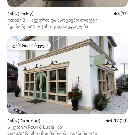
ბინა (Farley)
საშუალო 
5 (17)
ოთახი 2 — მყუდრო და საოცნებო ლოფტი
მდებარეობა
·
ოჯახი
·
გადაადგილება
სტუმართა რჩეული
სტუმართა რჩეული
ბინა (Dubuque)
საშუალო შეფა
4,97 (29)
Სტუდიო Roux & Lucia ‑ ში
ფასი/ხარისხი
·
მდებარეობა
·
დაბინავება