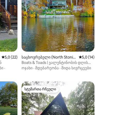
ილვა
საშუალო შეფასებაა 5‑დან 5,0, 22 მიმოხილვა
5,0 (22)
საცხოვრებელი (North Stonin
საშუალო შეფასებაა
5,0 (14)
gton)
ნ
Boats & Toads | ვალენტინობის დღის
ბანაკი უაიასაპ-ტეიკის ტბაზე
ბი
·
ოჯახი
·
მდებარეობა
·
შიდა სივრცეები
სტუმართა რჩეული
არიანტი
სტუმართა რჩეული