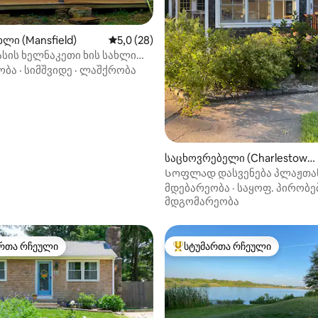
‑დან 4,84, 45 მიმოხილვა
ლი (Mansfield)
საშუალო შეფასებაა 5‑დან 5,0, 28 მიმოხ
5,0 (28)
ასის ხელნაკეთი ხის სახლი
ნებლად
ობა
·
სიმშვიდე
·
ლაშქრობა
საცხოვრებელი (Charlestow
n)
Სოფლად დასვენება პლაჟთა
მდებარეობა
·
საყოფ. პირობე
მდგომარეობა
რთა რჩეული
სტუმართა რჩეული
ა რჩეული მოწინავე ვარიანტი
სტუმართა რჩეული მოწინავე ვ