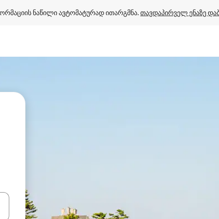
ორმაციის ნაწილი ავტომატურად ითარგმნა. 
თავდაპირველ ენაზე და
ციისთვის გამოიყენეთ კლავიშები ზემოთ/ქვემოთ მიმართული ისრებით 