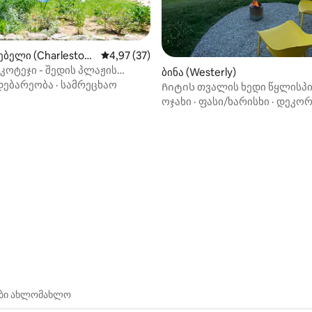
ბელი (Charlestow
საშუალო შეფასებაა 5‑დან 4,97, 37 მიმოხ
4,97 (37)
ოტეჯი - შედის პლაჟის
5‑დან 5,0, 58 მიმოხილვა
ბინა (Westerly)
ილი!
დებარეობა
·
სამრეცხაო
Ჩიტის თვალის ხედი წყლისპ
განყოფილებაში
ოჯახი
·
ფასი/ხარისხი
·
დეკორ
ები ახლომახლო