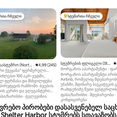
რთა რჩეული
სტუმართა რჩეული
ა რჩეული მოწინავე ვარიანტი
სტუმართა რჩეული მოწინავე ვ
სტუმრების ფლიგელი (Sto
ს
სასტუმრო (North
საშუალო შეფასებაა 5‑დან 4,99, 245 მიმოხ
4,99 (245)
nington)
Მორგანის აპარტამენტი - ფა
დან 4,98, 142 მიმოხილვა
n)
რი ქვეყანა“ ფერმერული
ჰიდრომასაჟიანი აუზი | წყლის
Მორგანის აპარტამენტი არის
ბელი 100 ჰექტარ ხეზე
ნძლებთ 100 აკრ-ვუდში,
Airbnb, რომელიც მდებარეობ
ლ ფერმასა და მსხვილფეხა
უბანში, მდინარე პავკატუკის 
პირუტყვის რანჩოში. Ბუების
Რამდენიმე წუთი ვესტერლის
რის კერძო და ელეგანტური
ცენტრამდე, მისტიკის ცენტრა
ფასი/ხარისხი
·
მდებარეობა
·
 სასტუმრო, რომელიც
ასი/ხარისხი
·
ტელევიზია
პლაჟებამდე, ლუდსახარშება
კონდიცირება
ბს ხეებსა და ბაღში და
ღვინის ქარხნებამდე, მაღაზი
რებო პირობები დასასვენებელ საც
თ 180° -იან ხედებს. Ჩვენი
რესტორნებამდე და არა მხო
ლი მაღაზია აღჭურვილია
Shelter Harbor სტუმრებს სთავაზობს
Airbnb იდეალურია რომანტი
კუთარი TX Longhorn