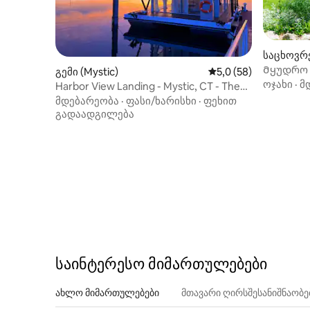
საცხოვრე
n)
Მყუდრო კ
გემი (Mystic)
საშუალო შეფასებაა 
5,0 (58)
უღელტეხ
ოჯახი
·
მ
Harbor View Landing - Mystic, CT - The
Patriot
მდებარეობა
·
ფასი/ხარისხი
·
ფეხით
გადაადგილება
საინტერესო მიმართულებები
ახლო მიმართულებები
მთავარი ღირსშესანიშნაობ