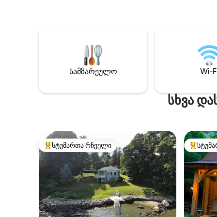
ერთად დასვენებას გეგმავთ თუ
საქონლი
მეგობრებთან ერთად დასვენებას, ეს
გაზრდილ
იდილიური სახლი გთავაზობთ
ასევე, 
სოფლის მომხიბვლელობისა და
Დატკბით
თანამედროვე საყოფაცხოვრებო
ცხოვრები
პირობების იდეალურ ნაზავს,
ბილიკები
რომლებიც მდებარეობს ადგილობრივ
გაისეირნ
მაღაზიებთან, საცხობებთან,
სამზარეულო
Wi-F
სასადილო
კაფეებთან და საუკეთესო შეფასების
სეზონურ
მქონე რესტორნებთან ახლოს. Ეზო და
გარე აქ
სხვა და
ცალკე გემბანი შეუდარებელი
გარემოა, სანამ დაჯდებით და
დაისვენებთ!
სტუმართა რჩეული
სტუმა
სტუმართა რჩეული მოწინავე ვარიანტი
სტუმართ