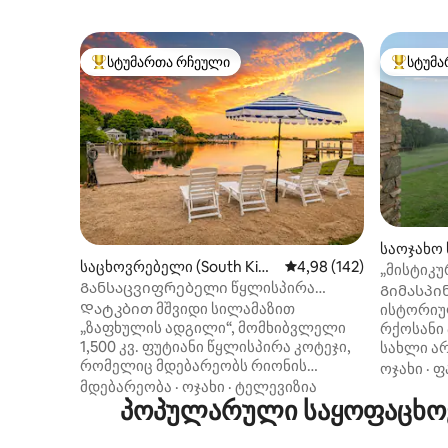
სტუმართა რჩეული
სტუმა
სტუმართა რჩეული მოწინავე ვარიანტი
სტუმართ
საოჯახო 
საცხოვრებელი (South King
საშუალო შეფასებაა 5‑
4,98 (142)
Stoningto
„მისტიკუ
stown)
Განსაცვიფრებელი წყლისპირა
საცხოვრე
Გიმასპი
კოტეჯი დიდი ეზოთი და დოკით!
Დატკბით მშვიდი სილამაზით
ისტორიუ
„ზაფხულის ადგილი“, მომხიბვლელი
რქოსანი 
1,500 კვ. ფუტიანი წყლისპირა კოტეჯი,
სახლი ა
რომელიც მდებარეობს რიონის
საოჯახო
ოჯახი
·
ფ
განსაცვიფრებელი სანაპირო
მდებარეო
მდებარეობა
·
ოჯახი
·
ტელევიზია
ზოლიდან და ხელუხლებელი
პოპულარული საყოფაცხოვ
გთავაზობ
პლაჟებიდან რამდენიმე ნაბიჯში.
ფერმერუ
Მნიშვნელობა არ აქვს, ოჯახთან
ჩვენი სა