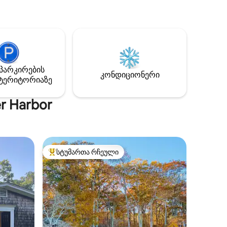
გარე სასადილო სივრცე, ბრელოკი,
თან
აუზი და ბილიკის თავი სულ რამდენიმე
ახალი
ნაბიჯშია. Ჩვენ ასევე გვაქვს ხეზე
ასვენება
სახლი და მოლაშქრეების სახლი
ტი
ბრუკთან. Დამატებითი
ი არის
ინფორმაციისთვის დააწკაპუნეთ ჩვენი
ული
პროფილის სურათზე.
ო
პარკირების
ული -
კონდიციონერი
ტერიტორიაზე
აჟის
r Harbor
სტუმართა რჩეული
არიანტი
სტუმართა რჩეული მოწინავე ვარიანტი