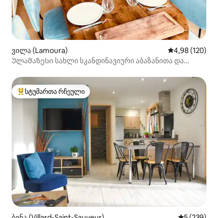
ვილა (Lamoura)
საშუალო შეფა
4,98 (120)
Ულამაზესი სახლი სკანდინავიური აბაზანითა და
უპრობლემო ხედებით
სტუმართა რჩეული
სტუმართა რჩეული მოწინავე ვარიანტი
ბინა (Villard-Saint-Sauveur)
საშუალო შე
5 (239)