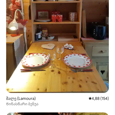
შალე (Lamoura)
საშუალო შეფა
4,88 (154)
Წინასწარი ბენუა