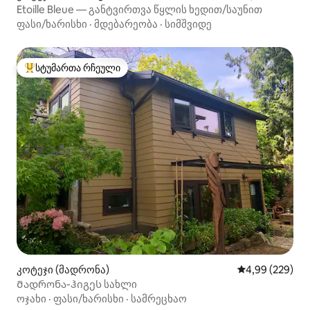
Etoille Bleue — განტვირთვა წყლის ხედით/საუნით
ფასი/ხარისხი
·
მდებარეობა
·
სიმშვიდე
სტუმართა რჩეული
სტუმართა რჩეული მოწინავე ვარიანტი
კოტეჯი (მადრონა)
საშუალო შეფას
4,99 (229)
Მადრონა-ჰიგეს სახლი
ოჯახი
·
ფასი/ხარისხი
·
სამრეცხაო