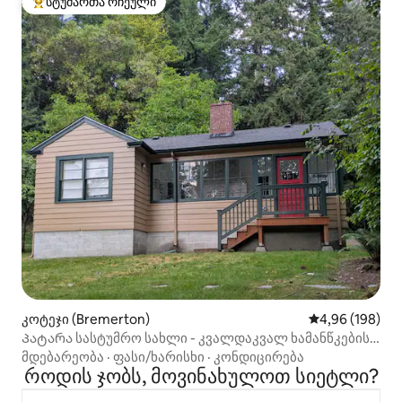
სტუმართა რჩეული
სტუმართა რჩეული მოწინავე ვარიანტი
კოტეჯი (Bremerton)
საშუალო შეფას
4,96 (198)
Პატარა სასტუმრო სახლი - კვალდაკვალ ხამანწკების
ყურედან
მდებარეობა
·
ფასი/ხარისხი
·
კონდიცირება
როდის ჯობს, მოვინახულოთ სიეტლი?