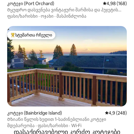
კოტეჯი (Port Orchard)
საშუალო შეფას
4,98 (168)
Მყუდრო დასვენება ვინტაჟური შარმისა და პუჯეტის
ხმის ხედებით
ფასი/ხარისხი
·
ოჯახი
·
მასპინძლობა
სტუმართა რჩეული
სტუმართა რჩეული მოწინავე ვარიანტი
კოტეჯი (Bainbridge Island)
საშუალო შეფა
4,9 (248)
Მზიანი წყლის ხედით 1-საძინებლიანი კოტეჯი
მდებარეობა
·
ფასი/ხარისხი
·
Wi‑Fi
დასაქირავებელი კერძო კოტეჯები