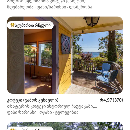
Გრემის წყლისპირა კოტეჯი (მანეტში)
მდებარეობა
·
ფასი/ხარისხი
·
ლაშქრობა
სტუმართა რჩეული
სტუმართა რჩეული მოწინავე ვარიანტი
კოტეჯი (ვაშონ კუნძული)
საშუალო შეფას
4,97 (370)
Მხატვრის კოტეჯი ისტორიულ ჩაუტაკაში,
სანაპიროსთან ახლოს
ფასი/ხარისხი
·
ოჯახი
·
ტელევიზია