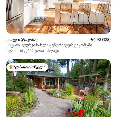
კოტეჯი (ტაკომა)
საშუალო შეფა
4,98 (128)
Პატარა ლურჯი სახლი ცენტრალურ ტაკომაში
ოჯახი
·
მდებარეობა
·
პლაჟი
სტუმართა რჩეული
სტუმართა რჩეული მოწინავე ვარიანტი