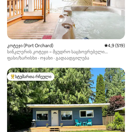
კოტეჯი (Port Orchard)
საშუალო შეფ
4,9 (519)
სინკლერის კოტეჯი ~ მყუდრო საცხოვრებელი
სანაპიროზე ჰიდრომასაჟიანი აუზით
ფასი/ხარისხი
·
ოჯახი
·
გადაადგილება
სტუმართა რჩეული
სტუმართა რჩეული მოწინავე ვარიანტი