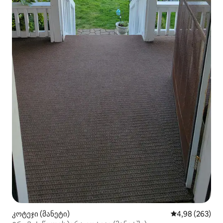
კოტეჯი (მანეტი)
საშუალო შეფას
4,98 (263)