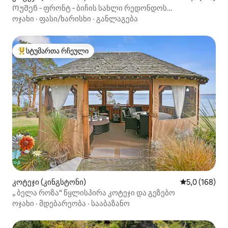
Ოუშენ ‑ ფრონტ ‑ ბიჩის სახლი რედონდოს
ფიცარნაგზე!
ოჯახი
·
ფასი/ხარისხი
·
განლაგება
სტუმართა რჩეული
სტუმართა რჩეული მოწინავე ვარიანტი
კოტეჯი (კინგსტონი)
საშუალო შეფ
5,0 (168)
„ ბელა როზა“ წყლისპირა კოტეჯი და გეზებო
ოჯახი
·
მდებარეობა
·
სააბაზანო