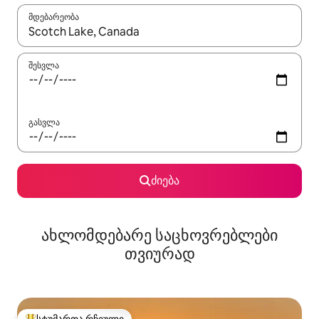
მდებარეობა
როცა შედეგები ხელმისაწვდომი გახდება, ნავიგაციისთვის გამ
შესვლა
გასვლა
ძიება
ახლომდებარე საცხოვრებლები
თვიურად