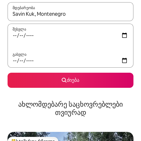
მდებარეობა
როცა შედეგები ხელმისაწვდომი გახდება, ნავიგაციისთვის გამ
შესვლა
გასვლა
ძიება
ახლომდებარე საცხოვრებლები
თვიურად