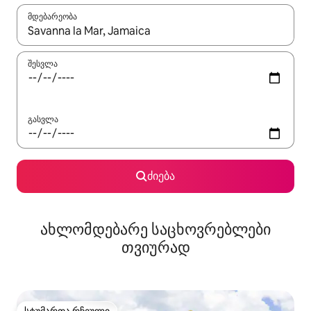
მდებარეობა
როცა შედეგები ხელმისაწვდომი გახდება, ნავიგაციისთვის გამ
შესვლა
გასვლა
ძიება
ახლომდებარე საცხოვრებლები
თვიურად