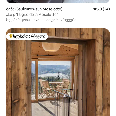
ბინა (Saulxures-sur-Moselotte)
საშუალო შე
5,0 (24)
„Le p 'tit gîte de la Moselotte“
მდებარეობა
·
ოჯახი
·
შიდა სივრცეები
სტუმართა რჩეული
სტუმართა რჩეული მოწინავე ვარიანტი