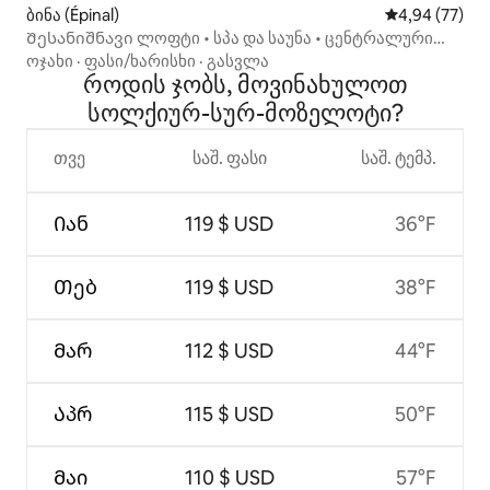
ბინა (Épinal)
საშუალო შეფა
4,94 (77)
Შესანიშნავი ლოფტი • სპა და საუნა • ცენტრალური
ადგილი
ოჯახი
·
ფასი/ხარისხი
·
გასვლა
როდის ჯობს, მოვინახულოთ
სოლქიურ-სურ-მოზელოტი?
თვე
საშ. ფასი
საშ. ტემპ.
Იან
119 $ USD
36°F
Თებ
119 $ USD
38°F
Მარ
112 $ USD
44°F
Აპრ
115 $ USD
50°F
Მაი
110 $ USD
57°F