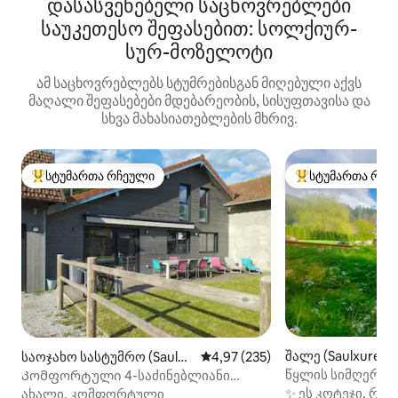
დასასვენებელი საცხოვრებლები
საუკეთესო შეფასებით: სოლქიურ-
სურ-მოზელოტი
ამ საცხოვრებლებს სტუმრებისგან მიღებული აქვს
მაღალი შეფასებები მდებარეობის, სისუფთავისა და
სხვა მახასიათებლების მხრივ.
სტუმართა რჩეული
სტუმართა რჩე
სტუმართა რჩეული მოწინავე ვარიანტი
სტუმართა რჩეული
შალე (Saulxures-
საოჯახო სასტუმრო (Saulxu
საშუალო შეფასებაა 5‑დან 4,97
4,97 (235)
e)
res-sur-Moselotte)
წყლის სიმღერის
Კომფორტული 4-საძინებლიანი
კოტეჯი,ტერასა, ბალნეო, საუნა
✨ ეს კოტეჯი, რ
ახალი, კომფორტული