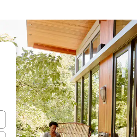
ციისთვის გამოიყენეთ კლავიშები ზემოთ/ქვემოთ მიმართული ისრებით 