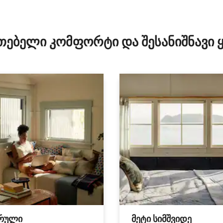
დან 4,91, 233 მიმოხილვა
თებელი კომფორტი და შესანიშნავი
რული
მეტი სიმშვიდე