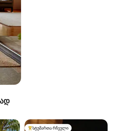
რად
სტუმართა რჩეული
არიანტი
სტუმართა რჩეული მოწინავე ვარიანტი