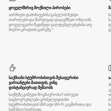
ყოველმხრივ მოქნილი პირობები
მ
აირჩიეთ დაბინავების/გასვლის ზუსტი
ს
თარიღები და მარტივად დაჯავშნეთ ონლაინ,
ს
ყოველგვარი ზედმეტი ვალდებულებებისა თუ
დ
ბიუროკრატიის გარეშე.*
დ
საქმიანი სტუმრობისთვის შესაფერისი
ა
ვარიანტები მათთვის, ვინც
A
დისტანციურად მუშაობს
კ
საქმეზე გიწევთ მოგზაურობა? იპოვეთ
ი
საცხოვრებლები გრძელვადიანი
თ
სტუმრობისთვის სწრაფი Wi‑Fi კავშირითა და
ს
სამუშაო სივრცით.
ც