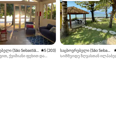
ბელი (São Sebastiã
საშუალო შეფასებაა 5‑დან 5, 203 მიმოხ
5 (203)
საცხოვრებელი (São Sebasti
ს
ão)
ვით, ქვიშიანი ფეხით და
Სიმშვიდე ზღვასთან ილჰაბელ
ლელობით...