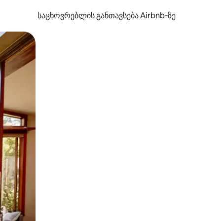
საცხოვრებლის განთავსება Airbnb‑ზე
ან შეხებისა თუ თითის გასმის ჟესტები.