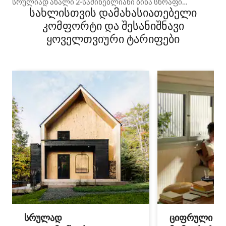
სრულიად ახალი 2‑საძინებლიანი ბინა სწრაფი
სახლისთვის დამახასიათებელი
Wi‑Fi კავშირით
კომფორტი და შესანიშნავი
ყოველთვიური ტარიფები
სრულად
ციფრული