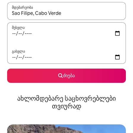
მდებარეობა
როცა შედეგები ხელმისაწვდომი გახდება, ნავიგაციისთვის გამ
შესვლა
გასვლა
ძიება
ახლომდებარე საცხოვრებლები
თვიურად