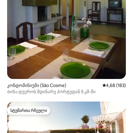
კონდომინიუმი (São Cosme)
საშუალო შეფა
4,68 (183)
Ბინა დუეროს მდინარე პორტუდან 5 კმ-ში
სტუმართა რჩეული
სტუმართა რჩეული