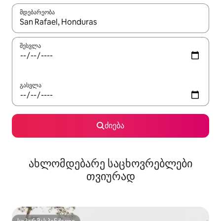
მდებარეობა
როცა შედეგები ხელმისაწვდომი გახდება, ნავიგაციისთვის გამ
შესვლა
გასვლა
ძიება
ახლომდებარე საცხოვრებლები
თვიურად