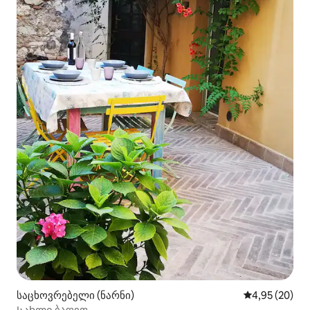
საცხოვრებელი (ნარნი)
საშუალო შეფა
4,95 (20)
Სახლი ბაღით