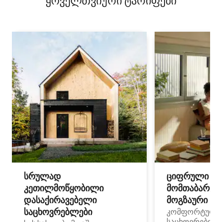
ყოველთვიური ტარიფები
სრულად
ციფრული
კეთილმოწყობილი
მომთაბარეებ
დასაქირავებელი
მოგზაური სპ
საცხოვრებლები
კომფორტული
საცხოვრებლე