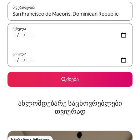
მდებარეობა
როცა შედეგები ხელმისაწვდომი გახდება, ნავიგაციისთვის გამ
შესვლა
გასვლა
ძიება
ახლომდებარე საცხოვრებლები
თვიურად