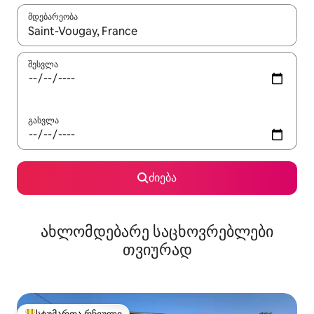
მდებარეობა
როცა შედეგები ხელმისაწვდომი გახდება, ნავიგაციისთვის გამ
შესვლა
გასვლა
ძიება
ახლომდებარე საცხოვრებლები
თვიურად