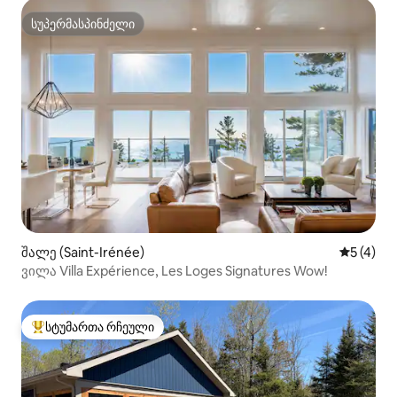
სუპერმასპინძელი
სუპერმასპინძელი
შალე (Saint-Irénée)
საშუალო 
5 (4)
ვილა Villa Expérience, Les Loges Signatures Wow!
სტუმართა რჩეული
სტუმართა რჩეული მოწინავე ვარიანტი