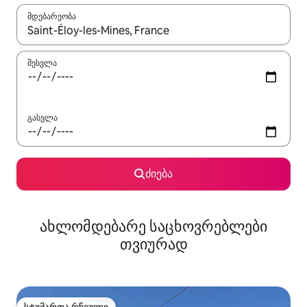
მდებარეობა
როცა შედეგები ხელმისაწვდომი გახდება, ნავიგაციისთვის გამ
შესვლა
გასვლა
ძიება
ახლომდებარე საცხოვრებლები
თვიურად