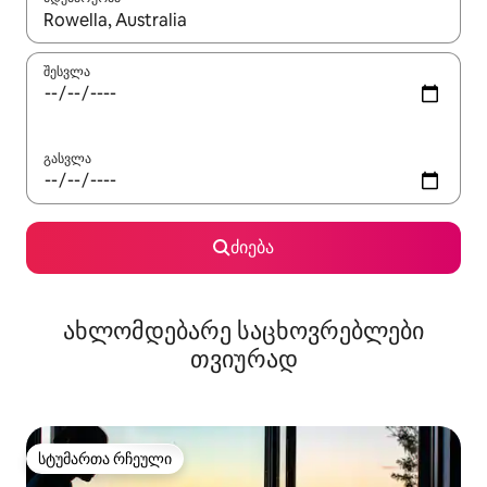
როცა შედეგები ხელმისაწვდომი გახდება, ნავიგაციისთვის გამ
შესვლა
გასვლა
ძიება
ახლომდებარე საცხოვრებლები
თვიურად
სტუმართა რჩეული
სტუმართა რჩეული