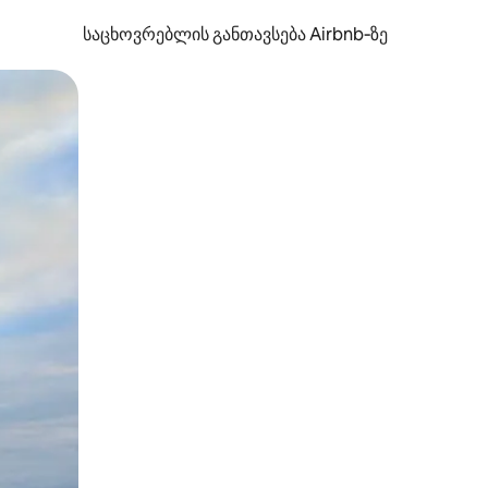
საცხოვრებლის განთავსება Airbnb‑ზე
ან შეხებისა თუ თითის გასმის ჟესტები.