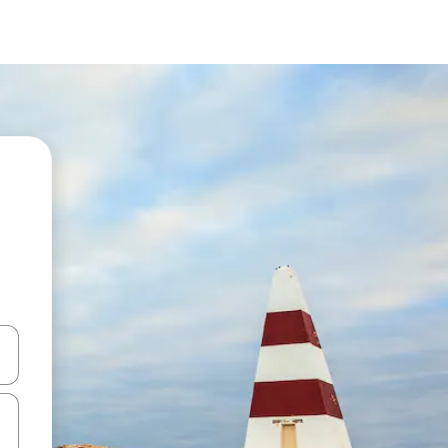
ციისთვის გამოიყენეთ კლავიშები ზემოთ/ქვემოთ მიმართული ისრებით 