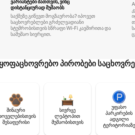
ვარიანტები მათთვის, ვინც
A
დისტანციურად მუშაობს
კ
საქმეზე გიწევთ მოგზაურობა? იპოვეთ
ი
საცხოვრებლები გრძელვადიანი
თ
სტუმრობისთვის სწრაფი Wi‑Fi კავშირითა და
ს
სამუშაო სივრცით.
ც
ყოფაცხოვრებო პირობები საცხოვრე
უფასო
შინაური
სივრცე
პარკირების
ხოველებისთვის
ლეპტოპით
ადგილი
შესაფერისი
მუშაობისთვის
ტერიტორიაზ